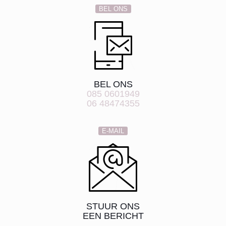
BEL ONS
BEL ONS
085 0601949
06 48474355
E-MAIL
STUUR ONS
EEN BERICHT