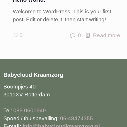
Welcome to WordPress. This is your first
post. Edit or delete it, then start writing!
0
0
Read more
Babycloud Kraamzorg
Boompjes 40
3011XV Rotterdam
Tel:
085 0601949
Spoed / thuisbevalling:
06-48474355
E-mail:
info@babycloudkraamzorg.nl