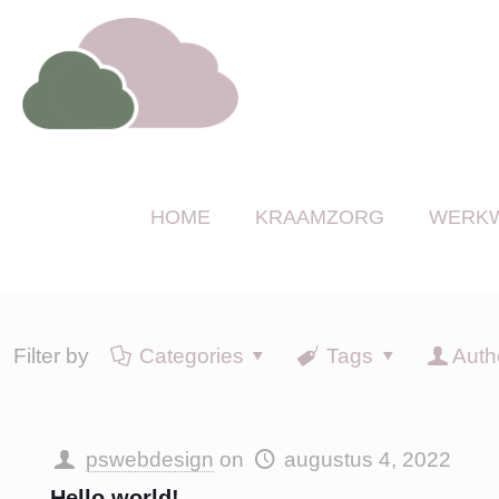
HOME
KRAAMZORG
WERKW
Filter by
Categories
Tags
Auth
pswebdesign
on
augustus 4, 2022
Hello world!