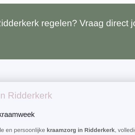
dderkerk regelen? Vraag direct 
in Ridderkerk
t kraamweek
le en persoonlijke
kraamzorg in Ridderkerk
, volle