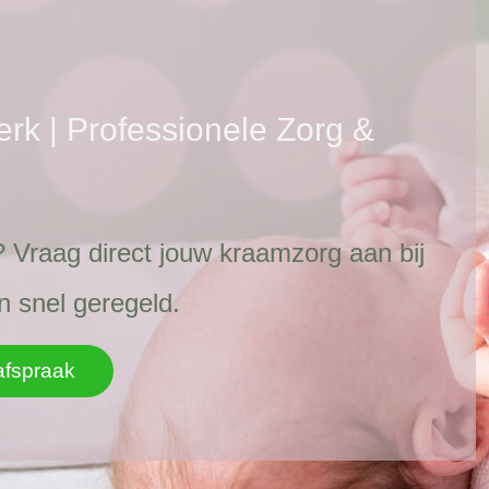
k | Professionele Zorg &
 Vraag direct jouw kraamzorg aan bij
n snel geregeld.
afspraak